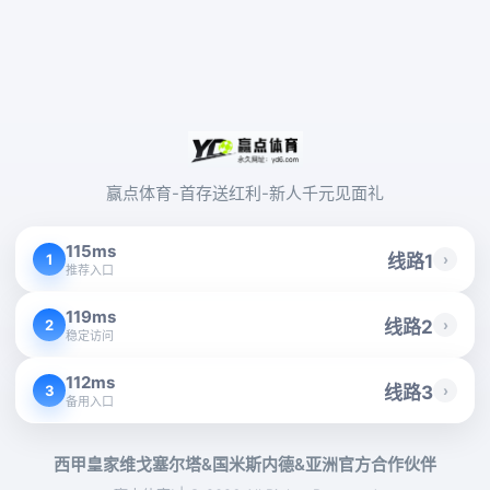
赢点体育-首存送红利-新人千元见面礼
115ms
线路1
›
1
推荐入口
119ms
线路2
›
2
稳定访问
112ms
线路3
›
3
备用入口
西甲皇家维戈塞尔塔&国米斯内德&亚洲官方合作伙伴